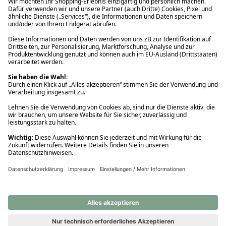
Ups! Da ist etwas schiefgelaufen. Bitte die Seite neu laden oder
nochmals versuchen.
Ups! Da ist etwas schiefgelaufen. Bitte die Seite neu laden oder
nochmals versuchen.
Ups! Da ist etwas schiefgelaufen. Bitte die Seite neu laden oder