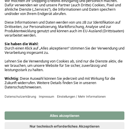
Ups! Da ist etwas schiefgelaufen. Bitte die Seite neu laden oder
nochmals versuchen.
Ups! Da ist etwas schiefgelaufen. Bitte die Seite neu laden oder
nochmals versuchen.
Ups! Da ist etwas schiefgelaufen. Bitte die Seite neu laden oder