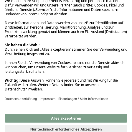
Ups! Da ist etwas schiefgelaufen. Bitte die Seite neu laden oder
nochmals versuchen.
Ups! Da ist etwas schiefgelaufen. Bitte die Seite neu laden oder
nochmals versuchen.
Ups! Da ist etwas schiefgelaufen. Bitte die Seite neu laden oder