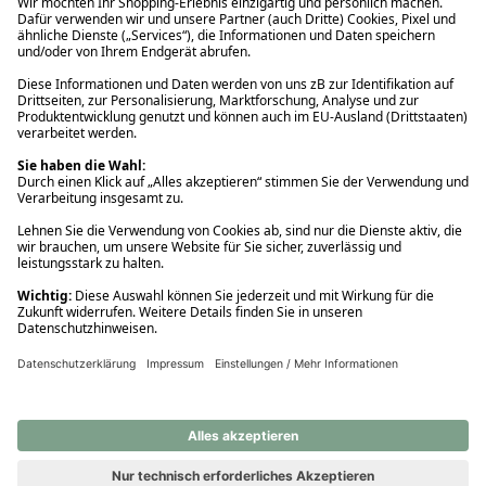
Ups! Da ist etwas schiefgelaufen. Bitte die Seite neu laden oder
nochmals versuchen.
Ups! Da ist etwas schiefgelaufen. Bitte die Seite neu laden oder
nochmals versuchen.
Ups! Da ist etwas schiefgelaufen. Bitte die Seite neu laden oder