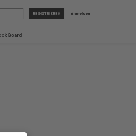
REGISTRIEREN
Anmelden
ook Board