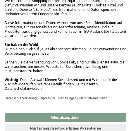
Ups! Da ist etwas schiefgelaufen. Bitte die Seite neu laden oder
nochmals versuchen.
Ups! Da ist etwas schiefgelaufen. Bitte die Seite neu laden oder
nochmals versuchen.
Ups! Da ist etwas schiefgelaufen. Bitte die Seite neu laden oder