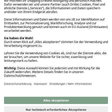
Ups! Da ist etwas schiefgelaufen. Bitte die Seite neu laden oder
nochmals versuchen.
Ups! Da ist etwas schiefgelaufen. Bitte die Seite neu laden oder
nochmals versuchen.
Ups! Da ist etwas schiefgelaufen. Bitte die Seite neu laden oder