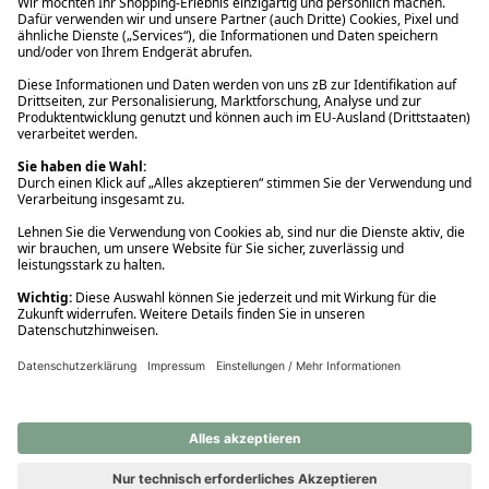
Ups! Da ist etwas schiefgelaufen. Bitte die Seite neu laden oder
nochmals versuchen.
Ups! Da ist etwas schiefgelaufen. Bitte die Seite neu laden oder
nochmals versuchen.
Ups! Da ist etwas schiefgelaufen. Bitte die Seite neu laden oder