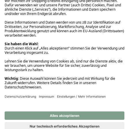
Ups! Da ist etwas schiefgelaufen. Bitte die Seite neu laden oder
nochmals versuchen.
Ups! Da ist etwas schiefgelaufen. Bitte die Seite neu laden oder
nochmals versuchen.
Ups! Da ist etwas schiefgelaufen. Bitte die Seite neu laden oder