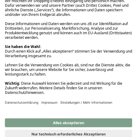
Ups! Da ist etwas schiefgelaufen. Bitte die Seite neu laden oder
nochmals versuchen.
Ups! Da ist etwas schiefgelaufen. Bitte die Seite neu laden oder
nochmals versuchen.
Ups! Da ist etwas schiefgelaufen. Bitte die Seite neu laden oder