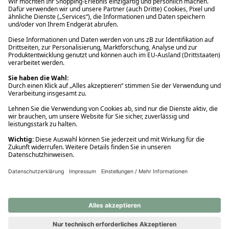
Ups! Da ist etwas schiefgelaufen. Bitte die Seite neu laden oder
nochmals versuchen.
Ups! Da ist etwas schiefgelaufen. Bitte die Seite neu laden oder
nochmals versuchen.
Ups! Da ist etwas schiefgelaufen. Bitte die Seite neu laden oder