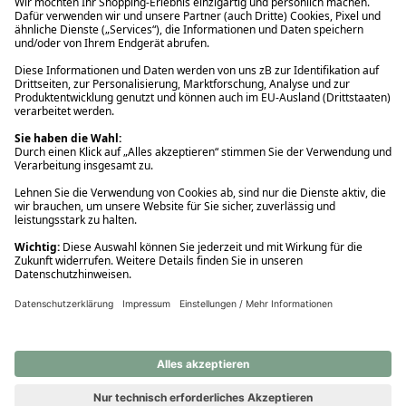
Ups! Da ist etwas schiefgelaufen. Bitte die Seite neu laden oder
nochmals versuchen.
Ups! Da ist etwas schiefgelaufen. Bitte die Seite neu laden oder
nochmals versuchen.
Ups! Da ist etwas schiefgelaufen. Bitte die Seite neu laden oder