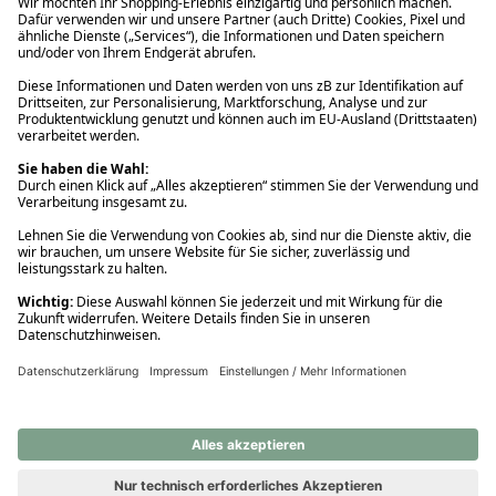
Ups! Da ist etwas schiefgelaufen. Bitte die Seite neu laden oder
nochmals versuchen.
Ups! Da ist etwas schiefgelaufen. Bitte die Seite neu laden oder
nochmals versuchen.
Ups! Da ist etwas schiefgelaufen. Bitte die Seite neu laden oder