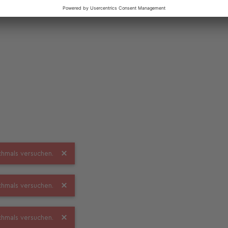
ochmals versuchen.
ochmals versuchen.
ochmals versuchen.