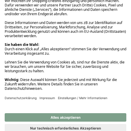
Ups! Da ist etwas schiefgelaufen. Bitte die Seite neu laden oder
nochmals versuchen.
Ups! Da ist etwas schiefgelaufen. Bitte die Seite neu laden oder
nochmals versuchen.
Ups! Da ist etwas schiefgelaufen. Bitte die Seite neu laden oder