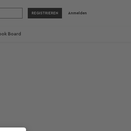
REGISTRIEREN
Anmelden
ook Board