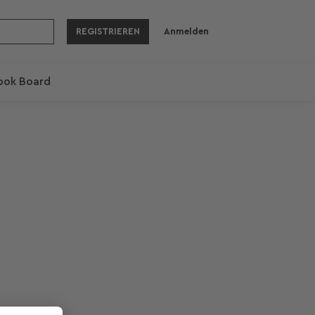
REGISTRIEREN
Anmelden
ook Board