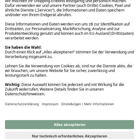
Ups! Da ist etwas schiefgelaufen. Bitte die Seite neu laden oder
nochmals versuchen.
Ups! Da ist etwas schiefgelaufen. Bitte die Seite neu laden oder
nochmals versuchen.
Ups! Da ist etwas schiefgelaufen. Bitte die Seite neu laden oder