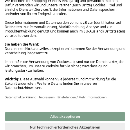
Ups! Da ist etwas schiefgelaufen. Bitte die Seite neu laden oder
nochmals versuchen.
Ups! Da ist etwas schiefgelaufen. Bitte die Seite neu laden oder
nochmals versuchen.
Ups! Da ist etwas schiefgelaufen. Bitte die Seite neu laden oder