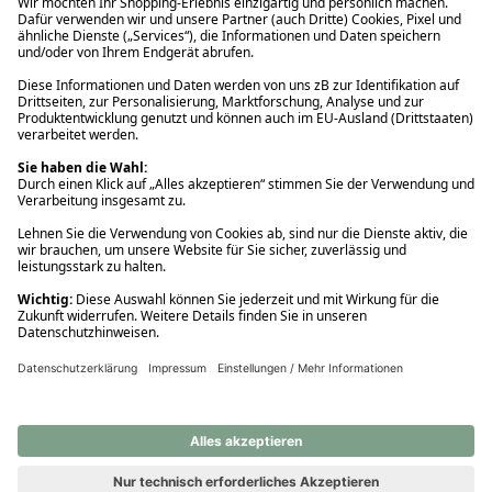
Ups! Da ist etwas schiefgelaufen. Bitte die Seite neu laden oder
nochmals versuchen.
Ups! Da ist etwas schiefgelaufen. Bitte die Seite neu laden oder
nochmals versuchen.
Ups! Da ist etwas schiefgelaufen. Bitte die Seite neu laden oder