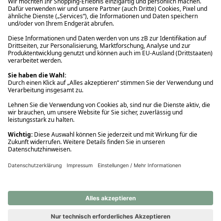
Ups! Da ist etwas schiefgelaufen. Bitte die Seite neu laden oder
nochmals versuchen.
Ups! Da ist etwas schiefgelaufen. Bitte die Seite neu laden oder
nochmals versuchen.
Ups! Da ist etwas schiefgelaufen. Bitte die Seite neu laden oder