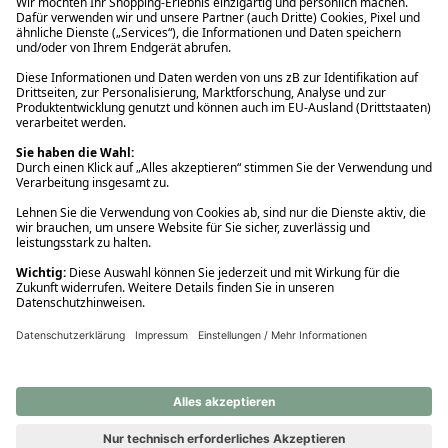
Ups! Da ist etwas schiefgelaufen. Bitte die Seite neu laden oder
nochmals versuchen.
Ups! Da ist etwas schiefgelaufen. Bitte die Seite neu laden oder
nochmals versuchen.
Ups! Da ist etwas schiefgelaufen. Bitte die Seite neu laden oder