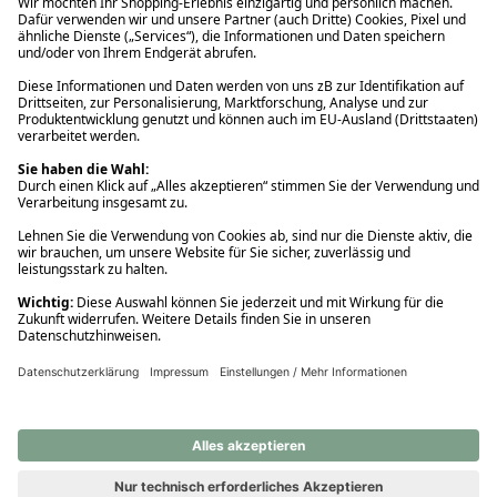
Ups! Da ist etwas schiefgelaufen. Bitte die Seite neu laden oder
nochmals versuchen.
Ups! Da ist etwas schiefgelaufen. Bitte die Seite neu laden oder
nochmals versuchen.
Ups! Da ist etwas schiefgelaufen. Bitte die Seite neu laden oder