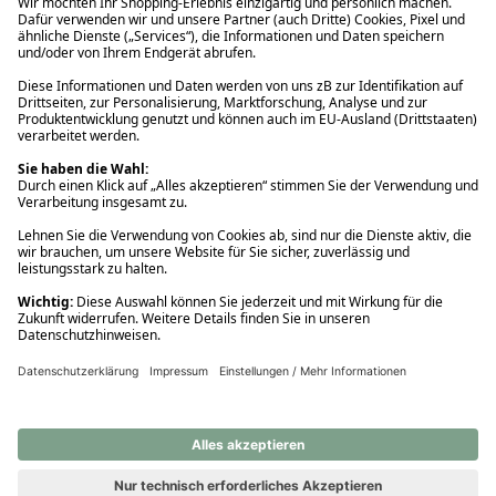
Ups! Da ist etwas schiefgelaufen. Bitte die Seite neu laden oder
nochmals versuchen.
Ups! Da ist etwas schiefgelaufen. Bitte die Seite neu laden oder
nochmals versuchen.
Ups! Da ist etwas schiefgelaufen. Bitte die Seite neu laden oder