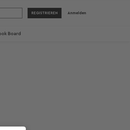
REGISTRIEREN
Anmelden
ook Board