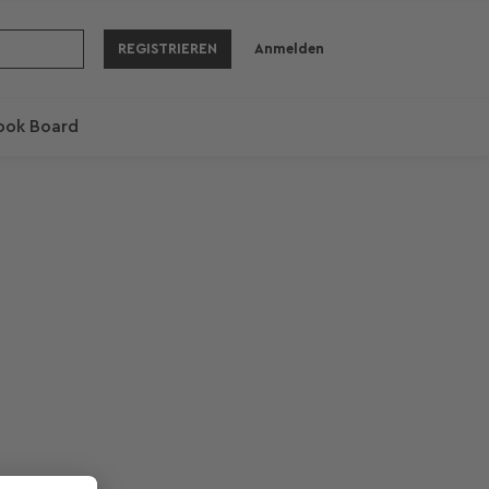
REGISTRIEREN
Anmelden
ook Board