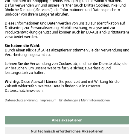
Ups! Da ist etwas schiefgelaufen. Bitte die Seite neu laden oder
nochmals versuchen.
Ups! Da ist etwas schiefgelaufen. Bitte die Seite neu laden oder
nochmals versuchen.
Ups! Da ist etwas schiefgelaufen. Bitte die Seite neu laden oder