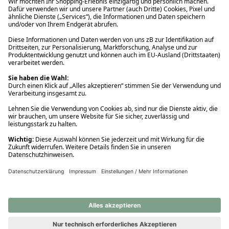
Ups! Da ist etwas schiefgelaufen. Bitte die Seite neu laden oder
nochmals versuchen.
Ups! Da ist etwas schiefgelaufen. Bitte die Seite neu laden oder
nochmals versuchen.
Ups! Da ist etwas schiefgelaufen. Bitte die Seite neu laden oder