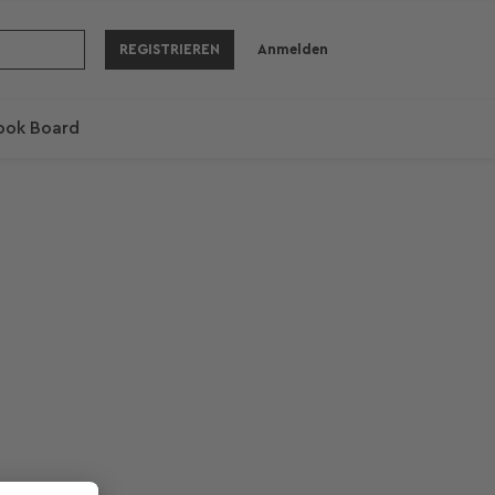
REGISTRIEREN
Anmelden
ook Board