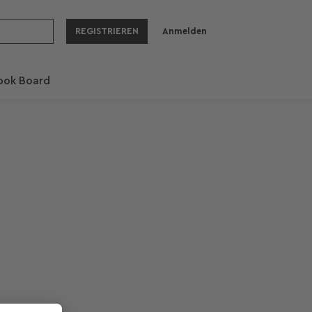
REGISTRIEREN
Anmelden
ook Board