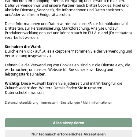
Ups! Da ist etwas schiefgelaufen. Bitte die Seite neu laden oder
nochmals versuchen.
Ups! Da ist etwas schiefgelaufen. Bitte die Seite neu laden oder
nochmals versuchen.
Ups! Da ist etwas schiefgelaufen. Bitte die Seite neu laden oder