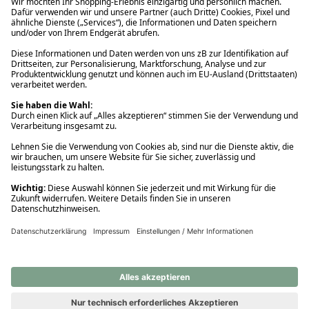
Ups! Da ist etwas schiefgelaufen. Bitte die Seite neu laden oder
nochmals versuchen.
Ups! Da ist etwas schiefgelaufen. Bitte die Seite neu laden oder
nochmals versuchen.
Ups! Da ist etwas schiefgelaufen. Bitte die Seite neu laden oder