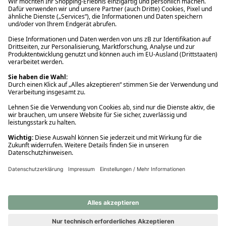
Ups! Da ist etwas schiefgelaufen. Bitte die Seite neu laden oder
nochmals versuchen.
Ups! Da ist etwas schiefgelaufen. Bitte die Seite neu laden oder
nochmals versuchen.
Ups! Da ist etwas schiefgelaufen. Bitte die Seite neu laden oder