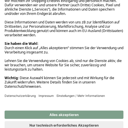
Ups! Da ist etwas schiefgelaufen. Bitte die Seite neu laden oder
nochmals versuchen.
Ups! Da ist etwas schiefgelaufen. Bitte die Seite neu laden oder
nochmals versuchen.
Ups! Da ist etwas schiefgelaufen. Bitte die Seite neu laden oder