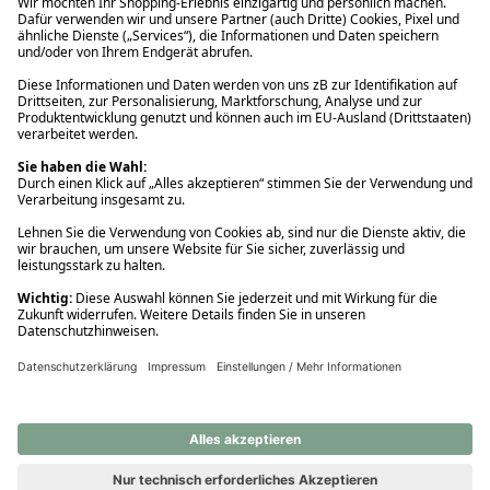
Ups! Da ist etwas schiefgelaufen. Bitte die Seite neu laden oder
nochmals versuchen.
Ups! Da ist etwas schiefgelaufen. Bitte die Seite neu laden oder
nochmals versuchen.
Ups! Da ist etwas schiefgelaufen. Bitte die Seite neu laden oder