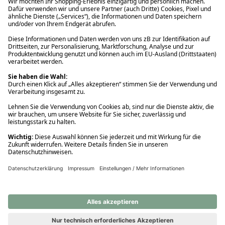
Ups! Da ist etwas schiefgelaufen. Bitte die Seite neu laden oder
nochmals versuchen.
Ups! Da ist etwas schiefgelaufen. Bitte die Seite neu laden oder
nochmals versuchen.
Ups! Da ist etwas schiefgelaufen. Bitte die Seite neu laden oder