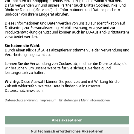
Ups! Da ist etwas schiefgelaufen. Bitte die Seite neu laden oder
nochmals versuchen.
Ups! Da ist etwas schiefgelaufen. Bitte die Seite neu laden oder
nochmals versuchen.
Ups! Da ist etwas schiefgelaufen. Bitte die Seite neu laden oder