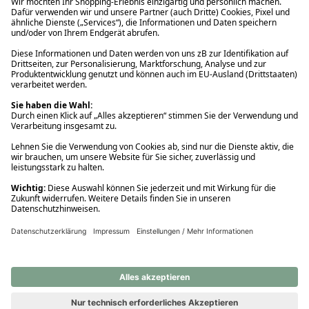
Ups! Da ist etwas schiefgelaufen. Bitte die Seite neu laden oder
nochmals versuchen.
Ups! Da ist etwas schiefgelaufen. Bitte die Seite neu laden oder
nochmals versuchen.
Ups! Da ist etwas schiefgelaufen. Bitte die Seite neu laden oder