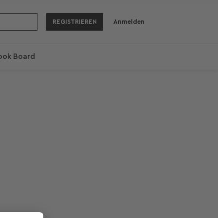
REGISTRIEREN
Anmelden
ook Board