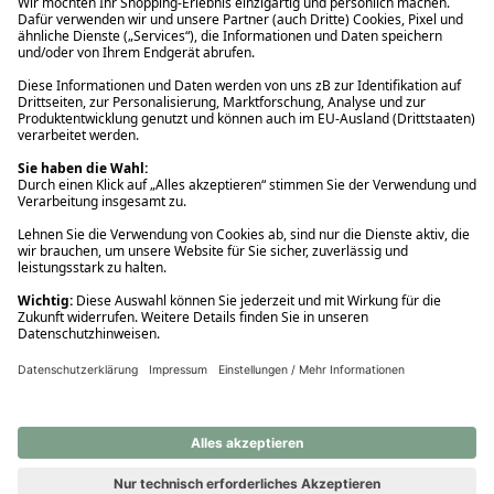
Ups! Da ist etwas schiefgelaufen. Bitte die Seite neu laden oder
nochmals versuchen.
Ups! Da ist etwas schiefgelaufen. Bitte die Seite neu laden oder
nochmals versuchen.
Ups! Da ist etwas schiefgelaufen. Bitte die Seite neu laden oder