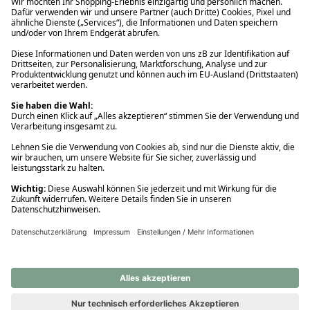
Ups! Da ist etwas schiefgelaufen. Bitte die Seite neu laden oder
nochmals versuchen.
Ups! Da ist etwas schiefgelaufen. Bitte die Seite neu laden oder
nochmals versuchen.
Ups! Da ist etwas schiefgelaufen. Bitte die Seite neu laden oder