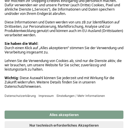
Ups! Da ist etwas schiefgelaufen. Bitte die Seite neu laden oder
nochmals versuchen.
Ups! Da ist etwas schiefgelaufen. Bitte die Seite neu laden oder
nochmals versuchen.
Ups! Da ist etwas schiefgelaufen. Bitte die Seite neu laden oder