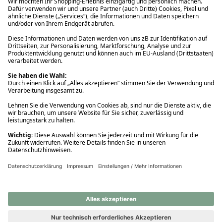
Ups! Da ist etwas schiefgelaufen. Bitte die Seite neu laden oder
nochmals versuchen.
Ups! Da ist etwas schiefgelaufen. Bitte die Seite neu laden oder
nochmals versuchen.
Ups! Da ist etwas schiefgelaufen. Bitte die Seite neu laden oder