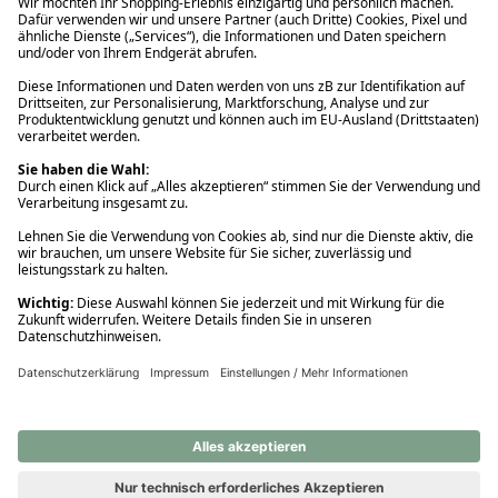
Ups! Da ist etwas schiefgelaufen. Bitte die Seite neu laden oder
nochmals versuchen.
Ups! Da ist etwas schiefgelaufen. Bitte die Seite neu laden oder
nochmals versuchen.
Ups! Da ist etwas schiefgelaufen. Bitte die Seite neu laden oder