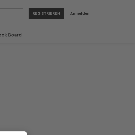
REGISTRIEREN
Anmelden
ook Board