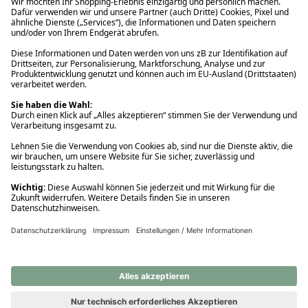
Ups! Da ist etwas schiefgelaufen. Bitte die Seite neu laden oder
nochmals versuchen.
Ups! Da ist etwas schiefgelaufen. Bitte die Seite neu laden oder
nochmals versuchen.
Ups! Da ist etwas schiefgelaufen. Bitte die Seite neu laden oder