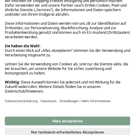
Ups! Da ist etwas schiefgelaufen. Bitte die Seite neu laden oder
nochmals versuchen.
Ups! Da ist etwas schiefgelaufen. Bitte die Seite neu laden oder
nochmals versuchen.
Ups! Da ist etwas schiefgelaufen. Bitte die Seite neu laden oder