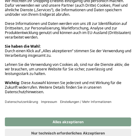
Ups! Da ist etwas schiefgelaufen. Bitte die Seite neu laden oder
nochmals versuchen.
Ups! Da ist etwas schiefgelaufen. Bitte die Seite neu laden oder
nochmals versuchen.
Ups! Da ist etwas schiefgelaufen. Bitte die Seite neu laden oder