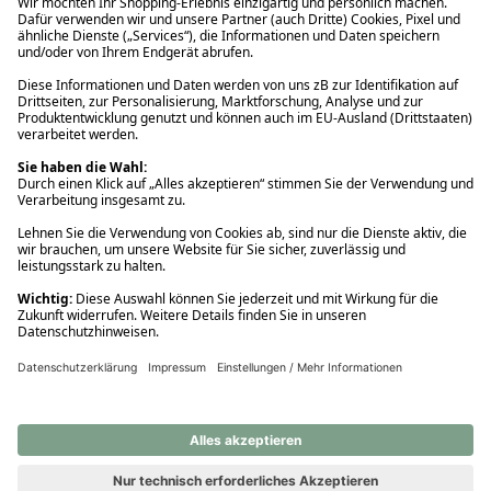
Ups! Da ist etwas schiefgelaufen. Bitte die Seite neu laden oder
nochmals versuchen.
Ups! Da ist etwas schiefgelaufen. Bitte die Seite neu laden oder
nochmals versuchen.
Ups! Da ist etwas schiefgelaufen. Bitte die Seite neu laden oder