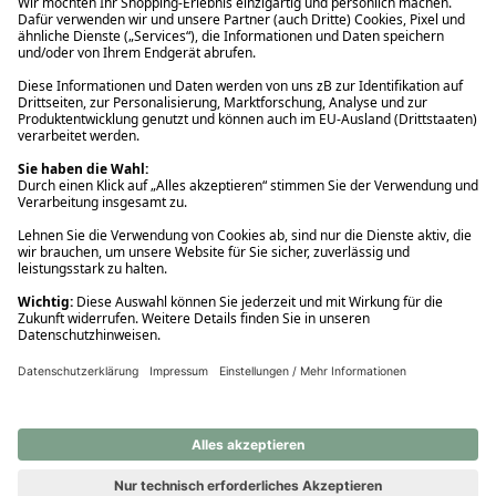
Ups! Da ist etwas schiefgelaufen. Bitte die Seite neu laden oder
nochmals versuchen.
Ups! Da ist etwas schiefgelaufen. Bitte die Seite neu laden oder
nochmals versuchen.
Ups! Da ist etwas schiefgelaufen. Bitte die Seite neu laden oder